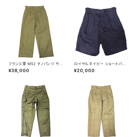
フランス軍 M52 チノパンツ サイ
ロイヤルネイビー ショートパン
ズ 22 初期モデル French Arm
ツ Royal Navy Shorts Blue
¥38,000
¥20,000
y Chino Pants M45/52 Earl
Drill Tropical N P
y Model