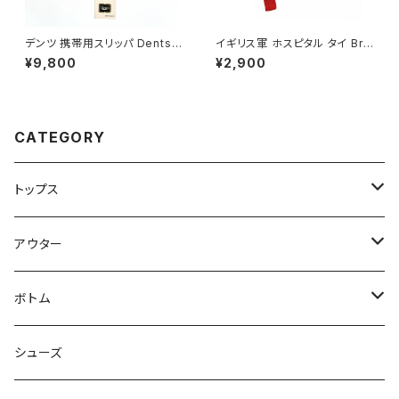
デンツ 携帯用スリッパ Dents T
イギリス軍 ホスピタル タイ Briti
ravel Slippers
sh Army Hospital Red Tie
¥9,800
¥2,900
CATEGORY
トップス
Tシャツ
アウター
シャツ
ジャケット
ボトム
ニット
コート
パンツ
シューズ