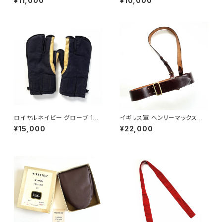
¥11,000
¥10,000
BUSHIRE & TEHRAN 1950s
SMOLENSK＆ LENINGRAD 1
950s
ロイヤルネイビー グローブ 195
イギリス軍 ヘンリーマックスウ
4 Royal Navy Arctic Glove
ェル製 サムブラウンベルト Briti
¥15,000
¥22,000
s
sh Army Henry Maxwell Sa
m Browne Belt