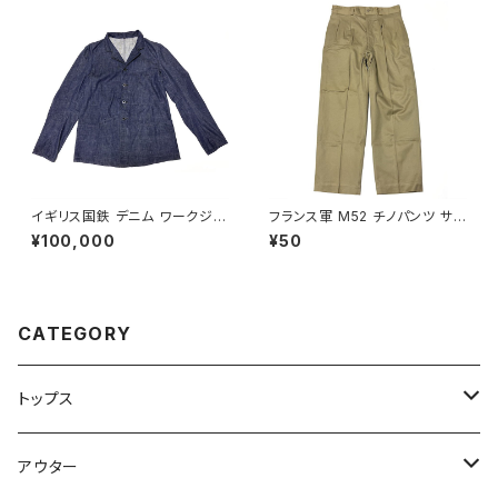
イギリス国鉄 デニム ワークジャ
フランス軍 M52 チノパンツ サイ
ケット British Railways Over
ズ 22 French Army Chino P
¥100,000
¥50
all Jacket
ants M45/52
CATEGORY
トップス
Tシャツ
アウター