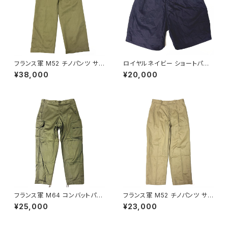
フランス軍 M52 チノパンツ サイ
ロイヤルネイビー ショートパン
ズ 22 初期モデル French Arm
ツ Royal Navy Shorts Blue
¥38,000
¥20,000
y Chino Pants M45/52 Earl
Drill Tropical N P
y Model
フランス軍 M64 コンバットパン
フランス軍 M52 チノパンツ サイ
ツ 84XC French Army M64
ズ 25 French Army Chino P
¥25,000
¥23,000
Combat Pants 1968
ants M45/52