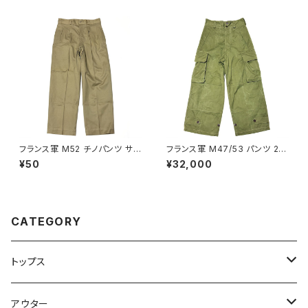
フランス軍 M52 チノパンツ サイ
フランス軍 M47/53 パンツ 20
ズ 22 French Army Chino P
0 HBT素材 French Army M4
¥50
¥32,000
ants M45/52
7 Combat Pants 3rd
CATEGORY
トップス
Tシャツ
アウター