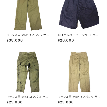
フランス軍 M52 チノパンツ サイ
ロイヤルネイビー ショートパン
ズ 22 初期モデル French Arm
ツ Royal Navy Shorts Blue
¥38,000
¥20,000
y Chino Pants M45/52 Earl
Drill Tropical N P
y Model
フランス軍 M64 コンバットパン
フランス軍 M52 チノパンツ サイ
ツ 84XC French Army M64
ズ 25 French Army Chino P
¥25,000
¥23,000
Combat Pants 1968
ants M45/52