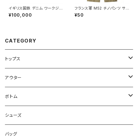
イギリス国鉄 デニム ワークジャ
フランス軍 M52 チノパンツ サイ
ケット British Railways Over
ズ 22 French Army Chino P
¥100,000
¥50
all Jacket
ants M45/52
CATEGORY
トップス
Tシャツ
アウター
シャツ
ジャケット
ボトム
ニット
コート
パンツ
シューズ
ショートパンツ
バッグ