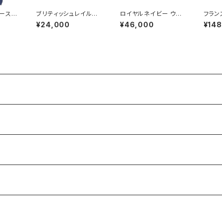
ース
ブリティッシュレイルウ
ロイヤルネイビー ウイ
フラン
 スモッ
ェイズ シグナルマン ジ
ンドプルーフ スモック 1
M47/
¥24,000
¥46,000
¥14
l Air
ャケット British Railw
70/88 Royal Navy
ケット 
 Comb
ays Sleeved Waistc
Windproof Smock
aratr
oat