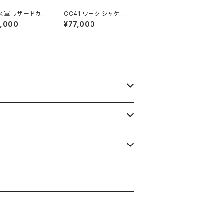
ス軍 リザードカモ
CC41 ワーク ジャケッ
53 ジャンプ ジャ
ト British Chore Jac
8,000
¥77,000
French Army P
ket 1941～1952
oopers Jacket