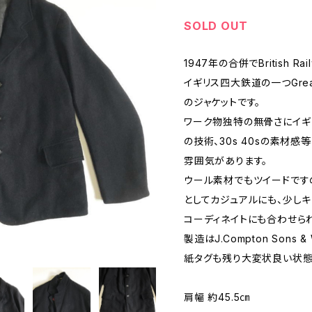
SOLD OUT
1947年の合併でBritish R
イギリス四大鉄道の一つGreat W
のジャケットです。
ワーク物独特の無骨さにイギ
の技術、30s 40sの素材感
雰囲気があります。
ウール素材でもツイードです
としてカジュアルにも、少し
コーディネイトにも合わせら
製造はJ.Compton Sons & 
紙タグも残り大変状良い状態
肩幅 約45.5㎝