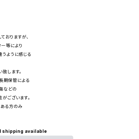
ておりますが、
ター等により
違うように感じる
い致します。
や長期保管による
織傷などの
性がございます。
のある方のみ
l shipping available