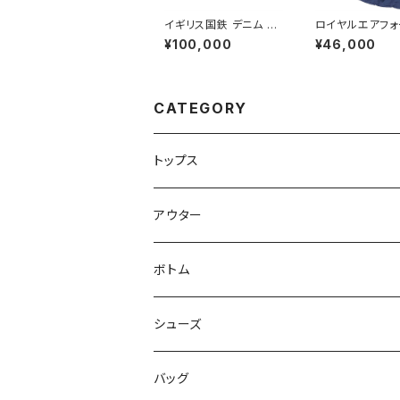
イギリス国鉄 デニム ワ
ロイヤルエアフォ
ークジャケット British
ウインドプルーフ
¥100,000
¥46,000
Railways Overall Ja
ク 160/96 Roya
cket
Force Smock
at Windproof
CATEGORY
トップス
Tシャツ
アウター
シャツ
ジャケット
ボトム
ニット
コート
パンツ
シューズ
ショートパンツ
バッグ