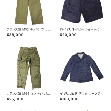
フランス軍 M52 チノパンツ サイ
ロイヤルネイビー ショートパン
ズ 22 初期モデル French Arm
ツ Royal Navy Shorts Blue
¥38,000
¥20,000
y Chino Pants M45/52 Earl
Drill Tropical N P
y Model
フランス軍 M64 コンバットパン
イギリス国鉄 デニム ワークジャ
ツ 84XC French Army M64
ケット British Railways Over
¥25,000
¥100,000
Combat Pants 1968
all Jacket