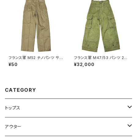
フランス軍 M52 チノパンツ サイ
フランス軍 M47/53 パンツ 20
ズ 22 French Army Chino P
0 HBT素材 French Army M4
¥50
¥32,000
ants M45/52
7 Combat Pants 3rd
CATEGORY
トップス
Tシャツ
アウター