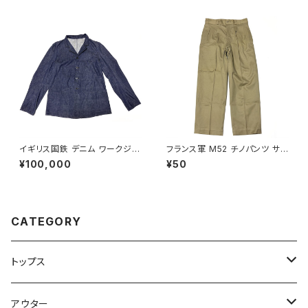
イギリス国鉄 デニム ワークジャ
フランス軍 M52 チノパンツ サイ
ケット British Railways Over
ズ 22 French Army Chino P
¥100,000
¥50
all Jacket
ants M45/52
CATEGORY
トップス
Tシャツ
アウター