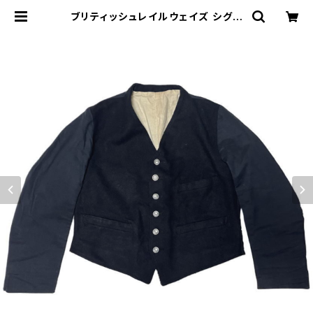
ブリティッシュレイルウェイズ シグナ
ルマン ジャケット British Railway
s Sleeved Waistcoat | stock
751