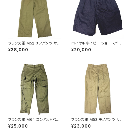
フランス軍 M52 チノパンツ サイ
ロイヤルネイビー ショートパン
ズ 22 初期モデル French Arm
ツ Royal Navy Shorts Blue
¥38,000
¥20,000
y Chino Pants M45/52 Earl
Drill Tropical N P
y Model
フランス軍 M64 コンバットパン
フランス軍 M52 チノパンツ サイ
ツ 84XC French Army M64
ズ 25 French Army Chino P
¥25,000
¥23,000
Combat Pants 1968
ants M45/52