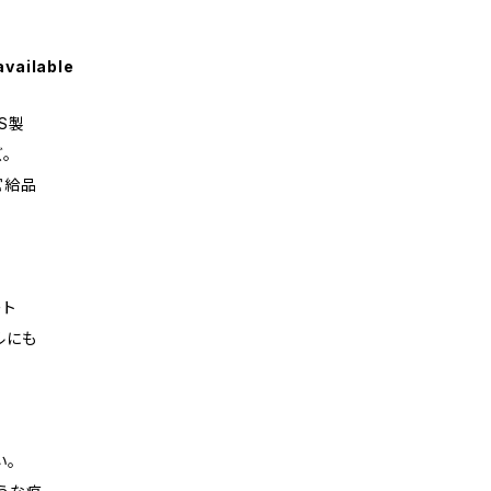
available
S製
。
官給品
ート
ルにも
い。