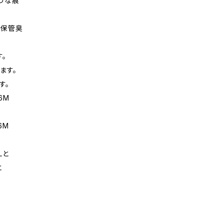
うな痕
の保管臭
。
ます。
す。
6M
6M
Lと
と