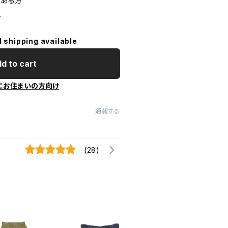
のある方
。
l shipping available
d to cart
にお住まいの方向け
通報する
(28)