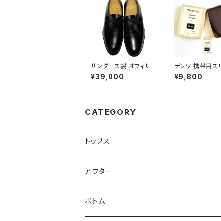
サンダース製 オフィサ
デンツ 携帯用ス
ーシューズ 黒 UK8 Sa
Dents Travel 
¥39,000
¥9,800
nders Black Officer
rs
Shoes
CATEGORY
トップス
Tシャツ
アウター
シャツ
ジャケット
ボトム