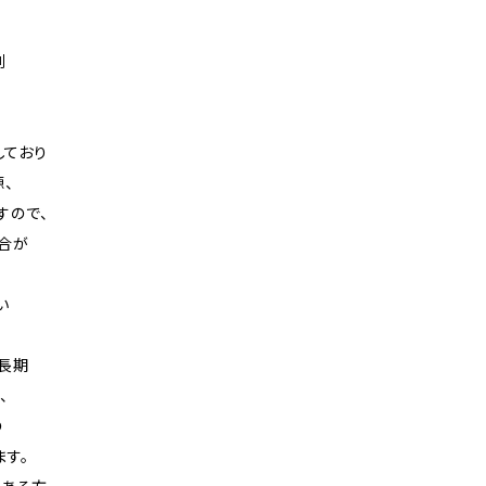
測
しており
、
すので、
合が
い
や長期
、
の
ます。