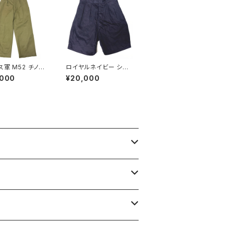
ス軍 M52 チノパ
ロイヤルネイビー ショ
サイズ 22 初期モ
ートパンツ Royal Nav
,000
¥20,000
rench Army Ch
y Shorts Blue Drill T
ants M45/52 E
ropical N P
Model