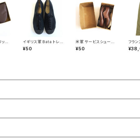
リッパ
イギリス軍 Bata トレー
米軍 サービスシューズ
フラン
Slippe
ニングシューズ 1969 U
US Army Service Sh
ンツ 
¥50
¥50
¥38
K7 British Army Plim
oes 7 1/2 C 1940s
デル F
soll
ino P
arly 