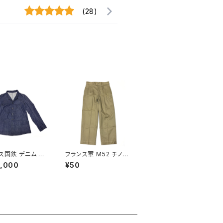
(28)
ス国鉄 デニム ワ
フランス軍 M52 チノパ
ケット British
ンツ サイズ 22 French
0,000
¥50
ays Overall Ja
Army Chino Pants M
45/52