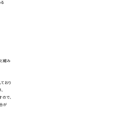
ある
と縮み
しており
、
すので、
合が