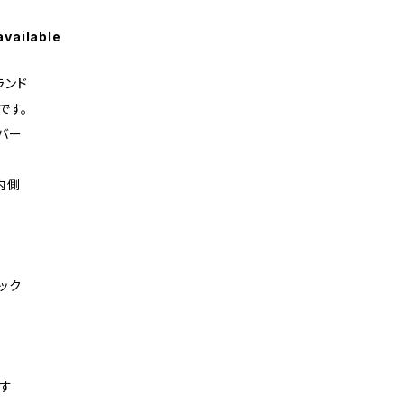
available
ランド
です。
バー
内側
ック
です