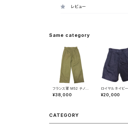
レビュー
Same category
フランス軍 M52 チノパ
ロイヤルネイビー
ンツ サイズ 22 初期モ
ートパンツ Royal
¥38,000
¥20,000
デル French Army Ch
y Shorts Blue D
ino Pants M45/52 E
ropical N P
arly Model
CATEGORY