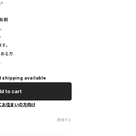
い
や長期
、
の
ます。
のある方
。
l shipping available
d to cart
にお住まいの方向け
通報する