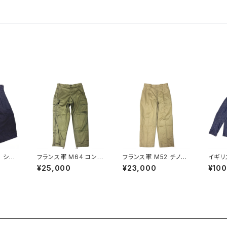
 ショ
フランス軍 M64 コンバ
フランス軍 M52 チノパ
イギリ
 Nav
ットパンツ 84XC Fren
ンツ サイズ 25 French
ークジャ
¥25,000
¥23,000
¥10
rill T
ch Army M64 Comb
Army Chino Pants M
Railw
at Pants 1968
45/52
cket