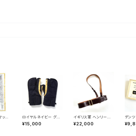
マップ
ロイヤルネイビー グロ
イギリス軍 ヘンリーマッ
デンツ
e Esc
ーブ 1954 Royal Nav
クスウェル製 サムブラウ
Dents
¥15,000
¥22,000
¥9,
f SMO
y Arctic Gloves
ンベルト British Army
rs
NGRA
Henry Maxwell Sam
Browne Belt