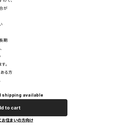
すので、
合が
い
や長期
、
の
ます。
のある方
。
l shipping available
d to cart
にお住まいの方向け