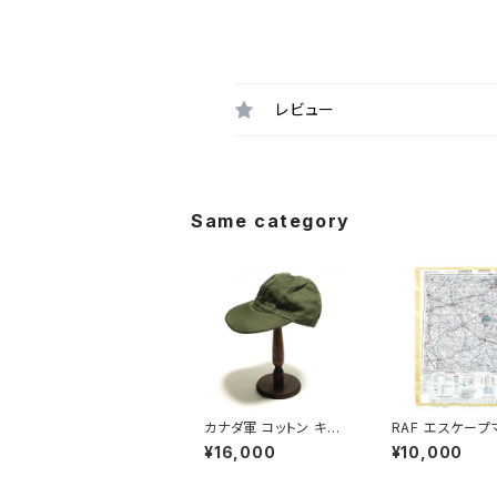
レビュー
Same category
カナダ軍 コットン キャッ
RAF エスケープ
プ Canadian Army M
Royal Air Forc
¥16,000
¥10,000
echanic Cap
ape Map Scar
LENSK＆ LENI
D 1950s