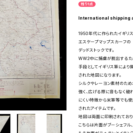
残り1点
International shipping 
1950年代に作られたイギリ
エスケープマップスカーフの
デッドストックです。
WW2中に捕虜が脱出するた
手段としてイギリス軍により
された地図になります。
シルクやレーヨン素材のため
強く、広げる際に音もなく破
にくい特徴から米軍等でも使
されたアイテムです。
地図は両面に印刷されており
こちらは片面がブーシェフル