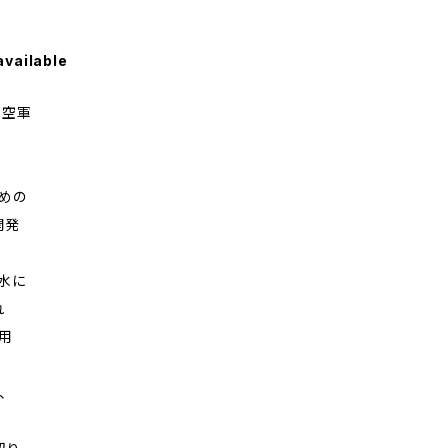
available
ス空軍
めの
開発
水に
れ
用
、
、