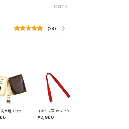
通報する
(28)
 携帯用スリッパ
イギリス軍 ホスピタル
 Travel Slippe
タイ British Army Ho
800
¥2,900
spital Red Tie