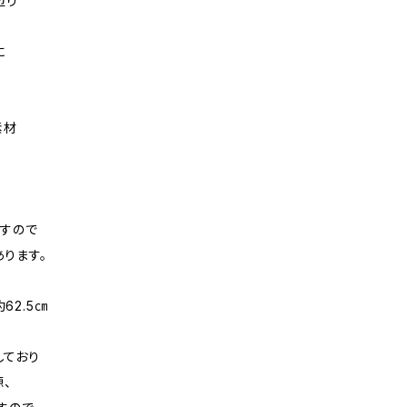
辺り
に
素材
すので
ります。
約62.5㎝
しており
、