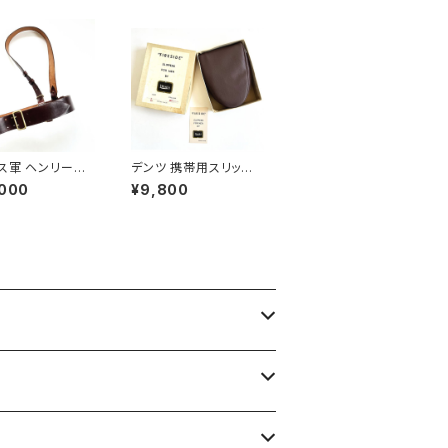
ス軍 ヘンリーマッ
デンツ 携帯用スリッパ
ェル製 サムブラウ
Dents Travel Slippe
,000
¥9,800
 British Army
rs
y Maxwell Sam
e Belt