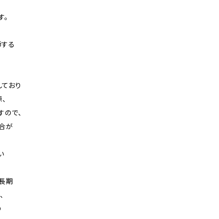
す。
節する
しており
、
すので、
合が
い
や長期
、
の