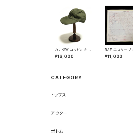
カナダ軍 コットン キャッ
RAF エスケープ
プ Canadian Army M
Royal Air Forc
¥16,000
¥11,000
echanic Cap
ape Map Scar
HIRE & TEHRA
0s
CATEGORY
トップス
Tシャツ
アウター
シャツ
ジャケット
ボトム